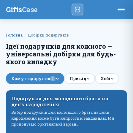
Gifts
Case
Головна
Добірки подарунків
Ідеї ​​подарунків для кожного –
універсальні добірки для будь-
якого випадку
Кому подарунок
Привід
Хобі
1
Подарунки для молодшого брата на
день народження
Вибір подарунків для молодшого брата на день
народження може бути непростим завданням. Ми
пропонуємо оригінальні варіан…