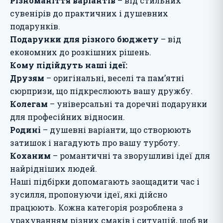
Різноманіття варіантів
– від стильних
сувенірів до практичних і душевних
подарунків.
Подарунки для різного бюджету
– від
економних до розкішних рішень.
Кому підійдуть наші ідеї:
Друзям
– оригінальні, веселі та пам’ятні
сюрпризи, що підкреслюють вашу дружбу.
Колегам
– універсальні та доречні подарунки
для професійних відносин.
Родині
– душевні варіанти, що створюють
затишок і нагадують про вашу турботу.
Коханим
– романтичні та зворушливі ідеї для
найрідніших людей.
Наші підбірки допомагають заощадити час і
зусилля, пропонуючи ідеї, які дійсно
працюють. Кожна категорія розроблена з
урахуванням різних смаків і ситуацій, щоб ви