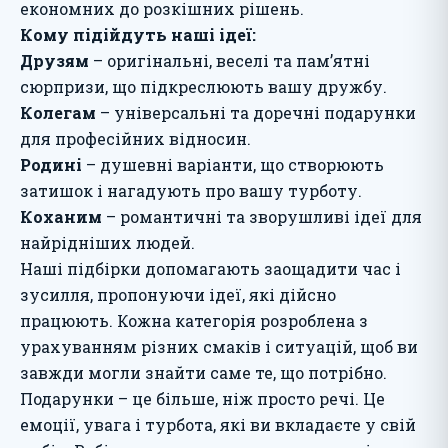
економних до розкішних рішень.
Кому підійдуть наші ідеї:
Друзям
– оригінальні, веселі та пам’ятні
сюрпризи, що підкреслюють вашу дружбу.
Колегам
– універсальні та доречні подарунки
для професійних відносин.
Родині
– душевні варіанти, що створюють
затишок і нагадують про вашу турботу.
Коханим
– романтичні та зворушливі ідеї для
найрідніших людей.
Наші підбірки допомагають заощадити час і
зусилля, пропонуючи ідеї, які дійсно
працюють. Кожна категорія розроблена з
урахуванням різних смаків і ситуацій, щоб ви
завжди могли знайти саме те, що потрібно.
Подарунки – це більше, ніж просто речі. Це
емоції, увага і турбота, які ви вкладаєте у свій