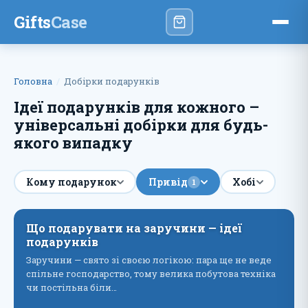
Gifts
Case
Головна
Добірки подарунків
Ідеї ​​подарунків для кожного –
універсальні добірки для будь-
якого випадку
Кому подарунок
Привід
Хобі
1
Що подарувати на заручини — ідеї
подарунків
Заручини — свято зі своєю логікою: пара ще не веде
спільне господарство, тому велика побутова техніка
чи постільна біли…