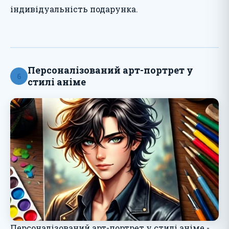
індивідуальність подарунка.
Персоналізований арт-портрет у
6
стилі аніме
Персоналізований арт-портрет у стилі аніме -