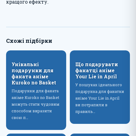
кращого ефекту.
Схожі підбірки
Унікальні
Що подарувати
подарунки для
фанатці аніме
фаната аніме
Your Lie in April
Kuroko no Basket
У пошуках ідеального
Подарунки для фаната
подарунка для фанатки
аніме Kuroko no Basket
аніме Your Lie in April
можуть стати чудовим
ви потрапили в
способом виразити
правиль…
свою п…