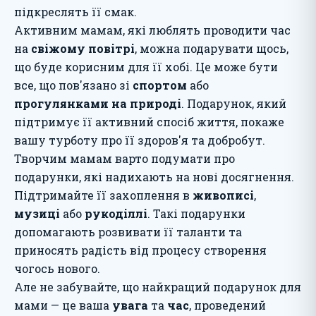
підкреслять її смак.
Активним мамам, які люблять проводити час
на
свіжому повітрі
, можна подарувати щось,
що буде корисним для її хобі. Це може бути
все, що пов'язано зі
спортом
або
прогулянками на природі
. Подарунок, який
підтримує її активний спосіб життя, покаже
вашу турботу про її здоров'я та добробут.
Творчим мамам варто подумати про
подарунки, які надихають на нові досягнення.
Підтримайте її захоплення в
живописі
,
музиці
або
рукоділлі
. Такі подарунки
допомагають розвивати її таланти та
приносять радість від процесу створення
чогось нового.
Але не забувайте, що найкращий подарунок для
мами — це ваша
увага
та
час
, проведений