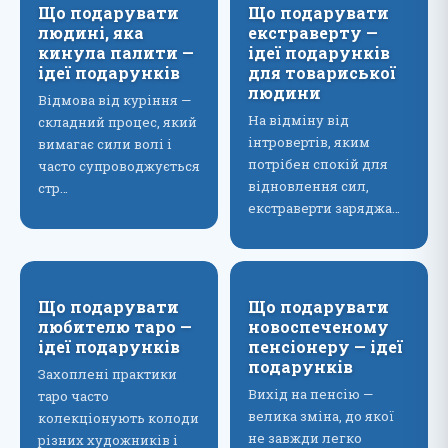
Що подарувати
Що подарувати
людині, яка
екстраверту —
кинула палити —
ідеї подарунків
ідеї подарунків
для товариської
людини
Відмова від куріння —
На відміну від
складний процес, який
інтровертів, яким
вимагає сили волі і
потрібен спокій для
часто супроводжується
відновлення сил,
стр…
екстраверти заряджа…
Що подарувати
Що подарувати
любителю таро —
новоспеченому
ідеї подарунків
пенсіонеру — ідеї
подарунків
Захоплені практики
Вихід на пенсію —
таро часто
велика зміна, до якої
колекціонують колоди
не завжди легко
різних художників і