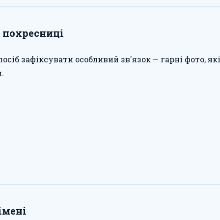
і похресниці
сіб зафіксувати особливий зв'язок — гарні фото, як
.
імені