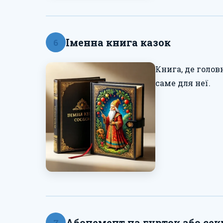
Іменна книга казок
6
Книга, де голов
саме для неї.
Абонемент на гурток або сек
7