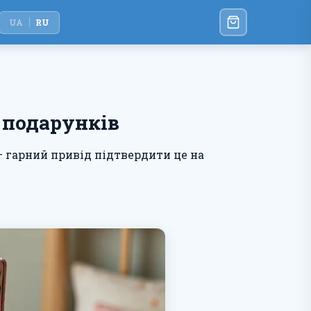
UA
RU
 подарунків
— гарний привід підтвердити це на