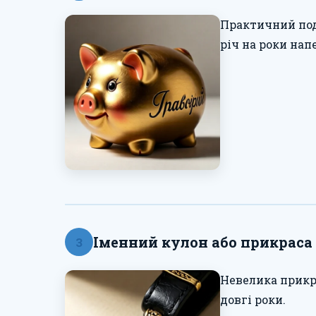
Практичний пода
річ на роки нап
Іменний кулон або прикраса
3
Невелика прикр
довгі роки.