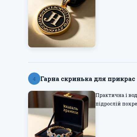
Гарна скринька для прикрас
4
Практична і вод
підрослій похре