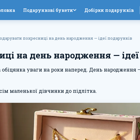
оловна
Подарункові букети
Добірки подарунків
одарувати похресниці на день народження — ідеї подарунків
ці на день народження — ідеї
 а обіцянка уваги на роки наперед. День народження 
всім маленької дівчинки до підлітка.