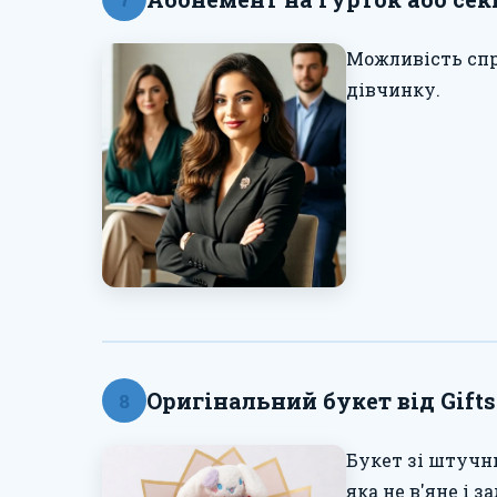
Можливість спро
дівчинку.
Оригінальний букет від Gift
8
Букет зі штучн
яка не в'яне і 