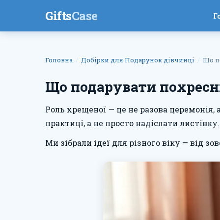
Gifts
Case
Г
Головна
Добірки для Подарунок дівчинці
Що п
Що подарувати похресни
Роль хрещеної — це не разова церемонія,
практиці, а не просто надіслати листівку.
Ми зібрали ідеї для різного віку — від зо