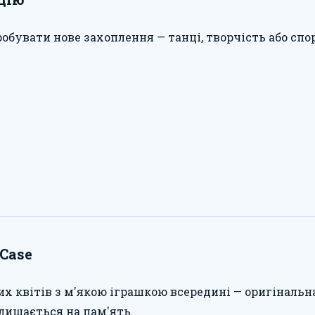
бувати нове захоплення — танці, творчість або спор
sCase
их квітів з м'якою іграшкою всередині — оригіналь
залишається на пам'ять.