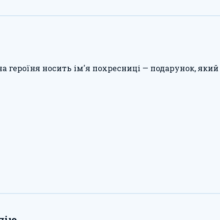
на героїня носить ім'я похресниці — подарунок, як
цію