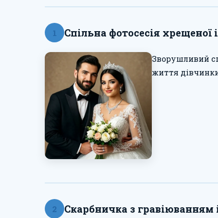
Спільна фотосесія хрещеної 
1
Зворушливий спо
життя дівчинки
Скарбничка з гравіюванням 
2