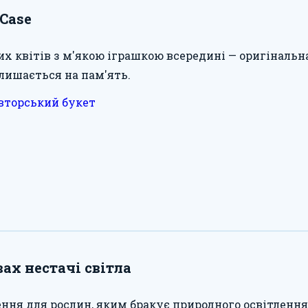
sCase
их квітів з м'якою іграшкою всередині — оригіналь
залишається на пам'ять.
вторський букет
ах нестачі світла
ння для рослин, яким бракує природного освітлен