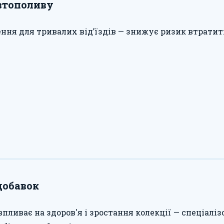
втополиву
ння для тривалих відʼїздів — знижує ризик втрати
добавок
впливає на здоров'я і зростання колекції — спеціал