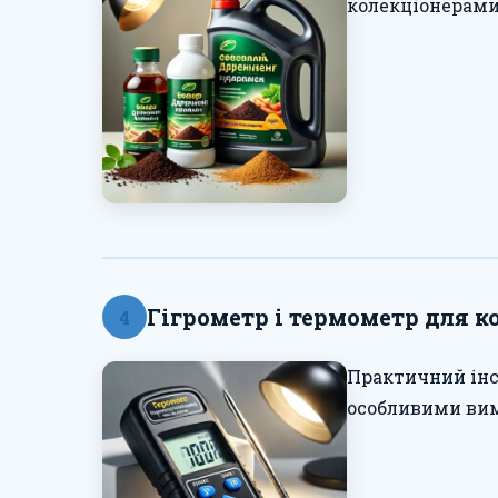
колекціонерами 
Гігрометр і термометр для 
4
Практичний інс
особливими вим