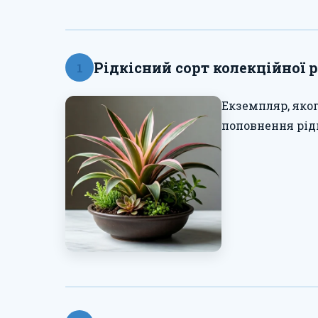
Рідкісний сорт колекційної 
1
Екземпляр, яког
поповнення рід