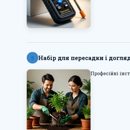
Набір для пересадки і догля
5
Професійні інс