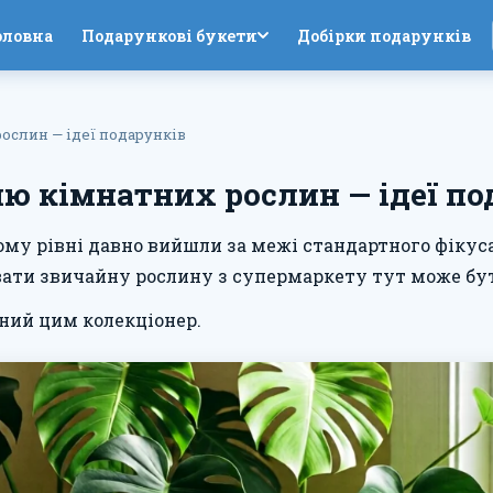
оловна
Подарункові букети
Добірки подарунків
ослин — ідеї подарунків
ю кімнатних рослин — ідеї по
у рівні давно вийшли за межі стандартного фікуса 
вати звичайну рослину з супермаркету тут може бу
ений цим колекціонер.