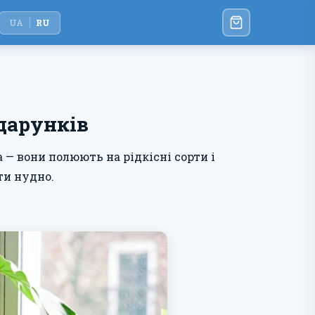
UA
RU
дарунків
— вони полюють на рідкісні сорти і
ти нудно.