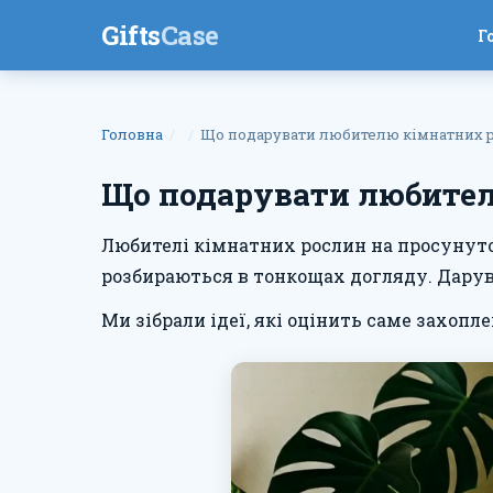
Gifts
Case
Г
Головна
Що подарувати любителю кімнатних р
Що подарувати любител
Любителі кімнатних рослин на просунутом
розбираються в тонкощах догляду. Дару
Ми зібрали ідеї, які оцінить саме захопл