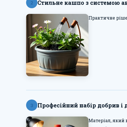
Стильне кашпо з системою а
2
Практичне ріше
Професійний набір добрив і 
3
Матеріал, який 