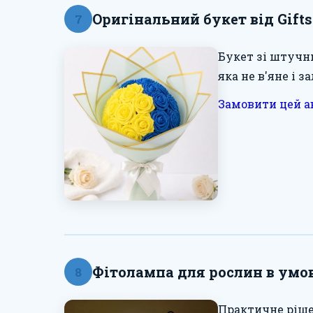
Оригінальний букет від Gift
7
Букет зі штучн
яка не в'яне і 
Замовити цей а
Фітолампа для рослин в умов
8
Практичне ріше