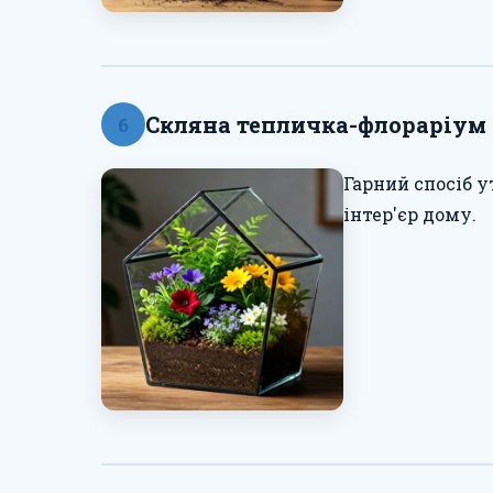
Скляна тепличка-флораріум
6
Гарний спосіб 
інтер'єр дому.