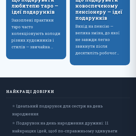
любителю таро —
новоспеченому
ідеї подарунків
пенсіонеру — ідеї
подарунків
Захоплені практики
Вихід на пенсію —
таро часто
велика зміна, до якої
колекціонують колоди
не завжди легко
різних художників і
звикнути після
стилів — звичайна …
десятиліть робочог…
НАЙКРАЩІ ДОБІРКИ
⭐ Ідеальний подарунок для сестри на день
народження
⭐ Подарунок на день народження дружині: 11
найкращих ідей, щоб по-справжньому здивувати