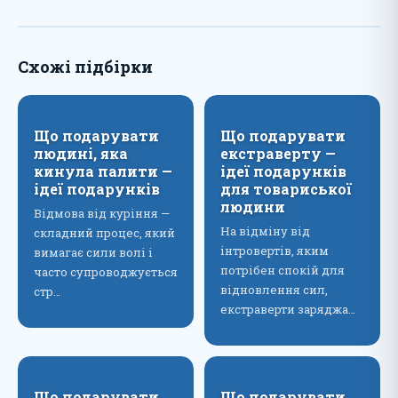
Схожі підбірки
Що подарувати
Що подарувати
людині, яка
екстраверту —
кинула палити —
ідеї подарунків
ідеї подарунків
для товариської
людини
Відмова від куріння —
На відміну від
складний процес, який
інтровертів, яким
вимагає сили волі і
потрібен спокій для
часто супроводжується
відновлення сил,
стр…
екстраверти заряджа…
Що подарувати
Що подарувати