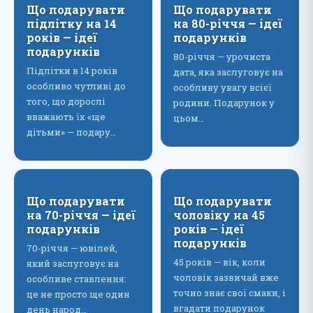
Що подарувати
Що подарувати
підлітку на 14
на 80-річчя — ідеї
років — ідеї
подарунків
подарунків
80-річчя — урочиста
Підлітки в 14 років
дата, яка заслуговує на
особливо чутливі до
особливу увагу всієї
того, що дорослі
родини. Подарунок у
вважають їх «ще
цьом…
дітьми» — подару…
Що подарувати
Що подарувати
на 70-річчя — ідеї
чоловіку на 45
подарунків
років — ідеї
подарунків
70-річчя — ювілей,
45 років — вік, коли
який заслуговує на
чоловік зазвичай вже
особливе ставлення:
точно знає свої смаки, і
це не просто ще один
вгадати подарунок
день народ…