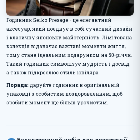
Годинник Seiko Presage - це елегантний
аксесуар, який поєднує в собі сучасний дизайн
і класичну японську майстерність. Лімітована
колекція відзначає важливі моменти життя,
тому стане ідеальним подарунком на 50-річчя.
Такий годинник символізує мудрість і досвід,
а також підкреслює стиль ювіляра.
Порада:
даруйте годинник в оригінальній
упаковці з особистим поздоровленням, щоб
зробити момент ще більш урочистим.
Ексклюзивний набір для дегустації