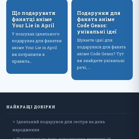
Що подарувати
Подарунки для
фанатці аніме
фаната аніме
Your Lie in April
Code Geass:
унікальні ідеї
У пошуках ідеального
Шукаєте ідеї для
подарунка для фанатки
подарунків для фаната
аніме Your Lie in April
аніме Code Geass? Тут
ви потрапили в
ви знайдете унікальні
правиль…
речі, …
НАЙКРАЩІ ДОБІРКИ
⭐ Ідеальний подарунок для сестри на день
народження