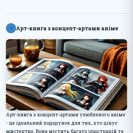
Арт-книга з концепт-артами аніме
9
Арт-книга з концепт-артами улюбленого аніме
- це ідеальний подарунок для тих, хто цінує
мистецтво. Вона містить багато ілюстрацій та