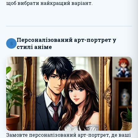
щоб вибрати найкращий варіант.
Персоналізований арт-портрет у
5
стилі аніме
Замовте персоналізований арт-портрет, де ваші