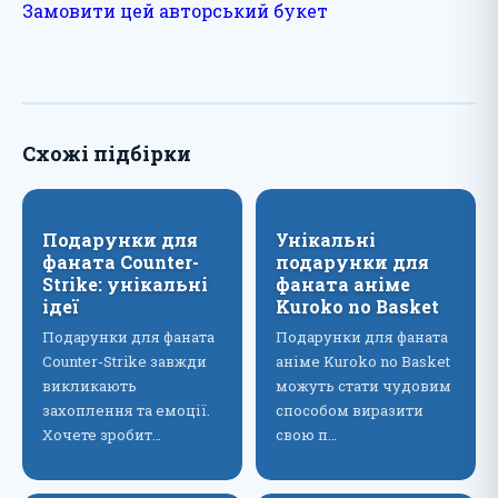
Замовити цей авторський букет
Схожі підбірки
Подарунки для
Унікальні
фаната Counter-
подарунки для
Strike: унікальні
фаната аніме
ідеї
Kuroko no Basket
Подарунки для фаната
Подарунки для фаната
Counter-Strike завжди
аніме Kuroko no Basket
викликають
можуть стати чудовим
захоплення та емоції.
способом виразити
Хочете зробит…
свою п…