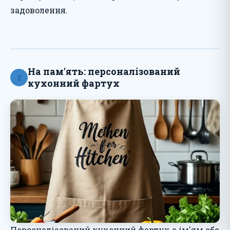
задоволення.
На пам'ять: персоналізований
2
кухонний фартух
Персоналізований кухонний фартух з ім'ям або