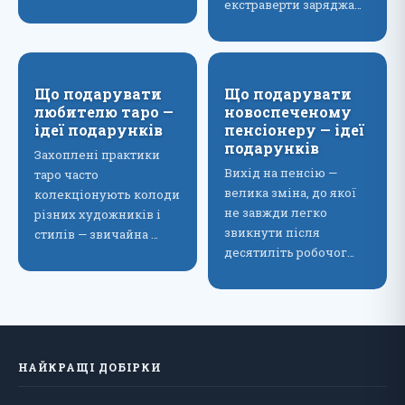
екстраверти заряджа…
Що подарувати
Що подарувати
любителю таро —
новоспеченому
ідеї подарунків
пенсіонеру — ідеї
подарунків
Захоплені практики
Вихід на пенсію —
таро часто
велика зміна, до якої
колекціонують колоди
не завжди легко
різних художників і
звикнути після
стилів — звичайна …
десятиліть робочог…
НАЙКРАЩІ ДОБІРКИ