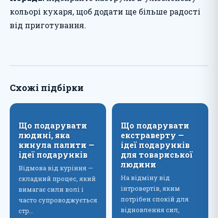
кольорі кухаря, щоб додати ще більше радості
від приготування.
Схожі підбірки
Що подарувати
Що подарувати
людині, яка
екстраверту —
кинула палити —
ідеї подарунків
ідеї подарунків
для товариської
людини
Відмова від куріння —
На відміну від
складний процес, який
інтровертів, яким
вимагає сили волі і
потрібен спокій для
часто супроводжується
відновлення сил,
стр…