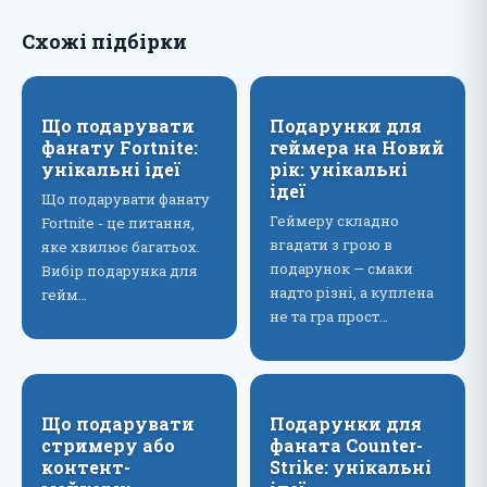
Схожі підбірки
Що подарувати
Подарунки для
фанату Fortnite:
геймера на Новий
унікальні ідеї
рік: унікальні
ідеї
Що подарувати фанату
Геймеру складно
Fortnite - це питання,
вгадати з грою в
яке хвилює багатьох.
подарунок — смаки
Вибір подарунка для
надто різні, а куплена
гейм…
не та гра прост…
Що подарувати
Подарунки для
стримеру або
фаната Counter-
контент-
Strike: унікальні