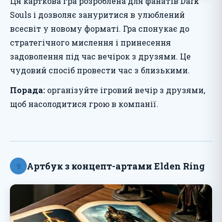
Ця карткова гра розроблена для фанатів Dark
Souls і дозволяє зануритися в улюблений
всесвіт у новому форматі. Гра спонукає до
стратегічного мислення і принесення
задоволення під час вечірок з друзями. Це
чудовий спосіб провести час з близькими.
Порада:
організуйте ігровий вечір з друзями,
щоб насолодитися грою в компанії.
Артбук з концепт-артами Elden Ring
9