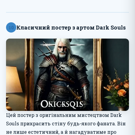
Класичний постер з артом Dark Souls
10
Цей постер з оригінальним мистецтвом Dark
Souls прикрасить стіну будь-якого фаната. Він
не лише естетичний, а й нагадуватиме про