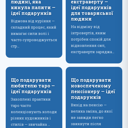
людині, яка
екстраверту —
кинула палити —
ідеї подарунків
ідеї подарунків
для товариської
людини
Відмова від куріння —
На відміну від
складний процес, який
інтровертів, яким
вимагає сили волі і
потрібен спокій для
часто супроводжується
відновлення сил,
стр…
екстраверти заряджа…
Що подарувати
Що подарувати
любителю таро —
новоспеченому
ідеї подарунків
пенсіонеру — ідеї
подарунків
Захоплені практики
Вихід на пенсію —
таро часто
велика зміна, до якої
колекціонують колоди
не завжди легко
різних художників і
звикнути після
стилів — звичайна …