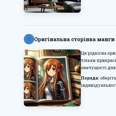
Оригінальна сторінка манги 
7
Ця рідкісна ори
тільки прикраси
значущості для
Порада:
оберіт
індивідуальніс