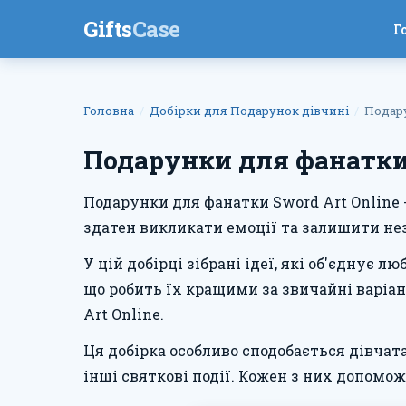
Gifts
Case
Г
Головна
Добірки для Подарунок дiвчинi
Подару
Подарунки для фанатки 
Подарунки для фанатки Sword Art Online -
здатен викликати емоції та залишити не
У цій добірці зібрані ідеї, які об'єднує 
що робить їх кращими за звичайні варіан
Art Online.
Ця добірка особливо сподобається дівчат
інші святкові події. Кожен з них допомо