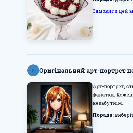
Замовити цей а
Оригінальний арт-портрет пе
6
Арт-портрет, с
фанатки. Кожен
незабутнім.
Порада:
виберіт