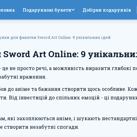
оловна
Подарункові букети
Добірки подарунків
нки для фанатки Sword Art Online: 9 унікальних ідей
Sword Art Online: 9 унікальни
 це не просто речі, а можливість виразити глибокі 
забутні враження.
любов до аніме та бажання створити щось особливе. Ко
ти. Від інвестицій до спільних емоцій - ці подарун
ам, які захоплюються аніме, і шукають нестандартн
же створити незабутні спогади.