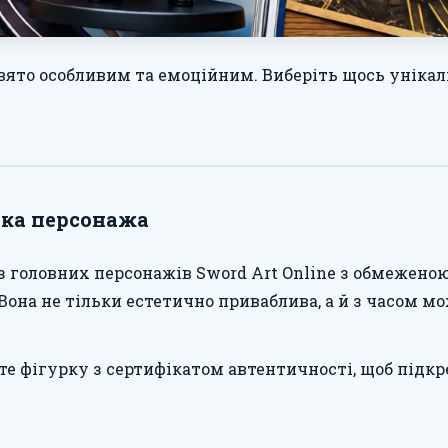
вято особливим та емоційним. Виберіть щось унікаль
рка персонажа
 з головних персонажів Sword Art Online з обмежено
Вона не тільки естетично приваблива, а й з часом мож
е фігурку з сертифікатом автентичності, щоб підкре