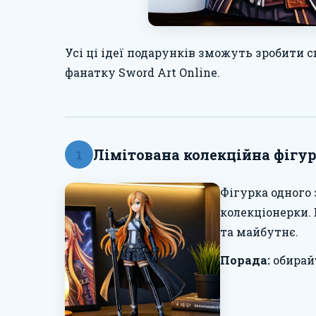
Усі ці ідеї подарунків зможуть зробити с
фанатку Sword Art Online.
Лімітована колекційна фігу
1
Фігурка одного
колекціонерки. 
та майбутнє.
Порада:
обирайт