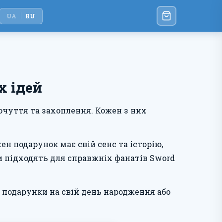
UA
RU
х ідей
почуття та захоплення. Кожен з них
жен подарунок має свій сенс та історію,
ки підходять для справжніх фанатів Sword
і подарунки на свій день народження або