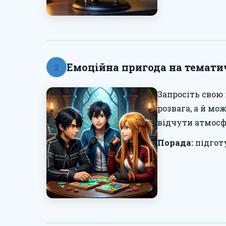
Емоційна пригода на темати
2
Запросіть свою 
розвага, а й мо
відчути атмосф
Порада:
підгот