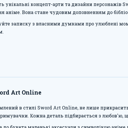
ь унікальні концепт-арти та дизайни персонажів Sw
я аніме. Вона стане чудовим доповненням до бібліо
уйте записку з власними думками про улюблені мом
м.
rd Art Online
млений в стилі Sword Art Online, не лише прикрасит
тримувачки. Кожна деталь підбирається з любов'ю, 
 до букета маленькі аксесуари з символікою аніме 