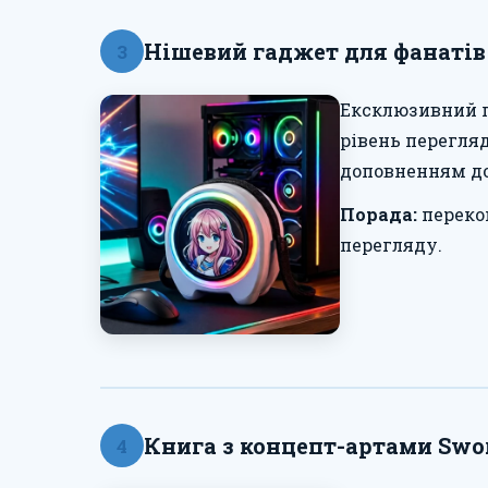
Нішевий гаджет для фанатів
3
Ексклюзивний п
рівень перегляд
доповненням до 
Порада:
перекон
перегляду.
Книга з концепт-артами Swor
4