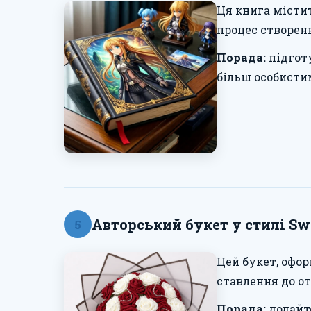
Ця книга містит
процес створенн
Порада:
підгот
більш особисти
Авторський букет у стилі Swo
5
Цей букет, офор
ставлення до о
Порада:
додайте