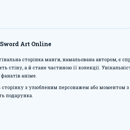
Sword Art Online
гінальна сторінка манги, намальована автором, є с
ть стіну, а й стане частиною її колекції. Унікальніс
 фанатів аніме.
ь сторінку з улюбленим персонажем або моментом з
ть подарунка.