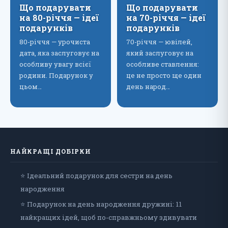
Що подарувати
Що подарувати
на 80-річчя — ідеї
на 70-річчя — ідеї
подарунків
подарунків
80-річчя — урочиста
70-річчя — ювілей,
дата, яка заслуговує на
який заслуговує на
особливу увагу всієї
особливе ставлення:
родини. Подарунок у
це не просто ще один
цьом…
день народ…
НАЙКРАЩІ ДОБІРКИ
⭐ Ідеальний подарунок для сестри на день
народження
⭐ Подарунок на день народження дружині: 11
найкращих ідей, щоб по-справжньому здивувати