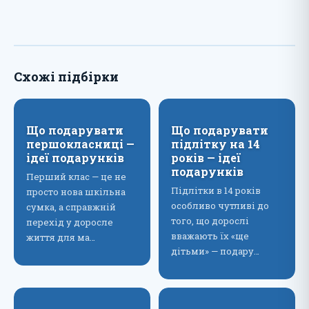
Схожі підбірки
Що подарувати
Що подарувати
першокласниці —
підлітку на 14
ідеї подарунків
років — ідеї
подарунків
Перший клас — це не
Підлітки в 14 років
просто нова шкільна
особливо чутливі до
сумка, а справжній
того, що дорослі
перехід у доросле
вважають їх «ще
життя для ма…
дітьми» — подару…