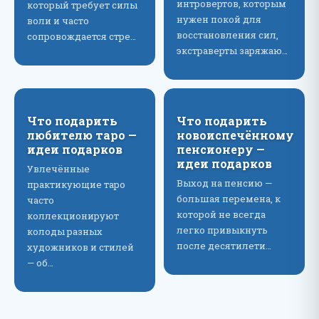
интровертов, которым
который требует силы
нужен покой для
воли и часто
восстановления сил,
сопровождается стре…
экстраверты заряжаю…
Что подарить
Что подарить
любителю таро —
новоиспечённому
идеи подарков
пенсионеру —
идеи подарков
Увлечённые
Выход на пенсию —
практикующие таро
большая перемена, к
часто
которой не всегда
коллекционируют
легко привыкнуть
колоды разных
после десятилети…
художников и стилей
— об…