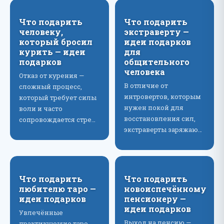
Что подарить
Что подарить
человеку,
экстраверту —
который бросил
идеи подарков
курить — идеи
для
подарков
общительного
человека
Отказ от курения —
В отличие от
сложный процесс,
интровертов, которым
который требует силы
нужен покой для
воли и часто
восстановления сил,
сопровождается стре…
экстраверты заряжаю…
Что подарить
Что подарить
любителю таро —
новоиспечённому
идеи подарков
пенсионеру —
идеи подарков
Увлечённые
Выход на пенсию —
практикующие таро