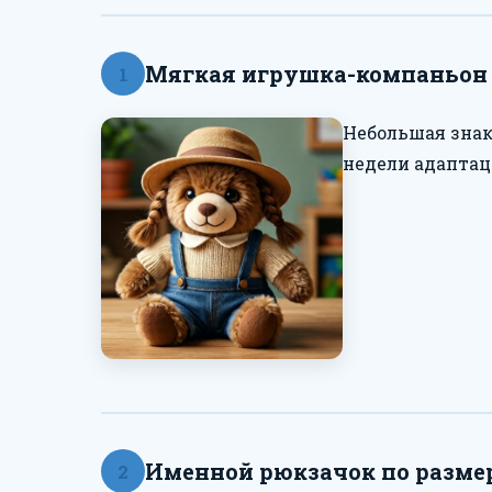
Мягкая игрушка-компаньон 
1
Небольшая знак
недели адаптац
Именной рюкзачок по разме
2