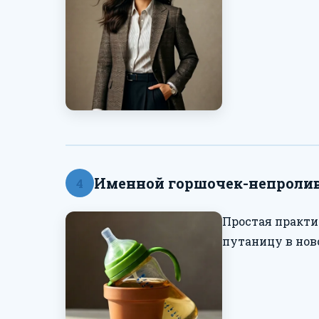
Именной горшочек-непролив
4
Простая практи
путаницу в нов