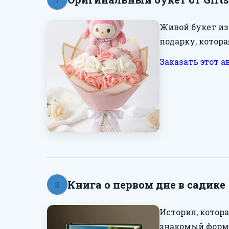
Живой букет из
подарку, котора
Заказать этот а
Книга о первом дне в садике
8
История, котор
знакомый форма