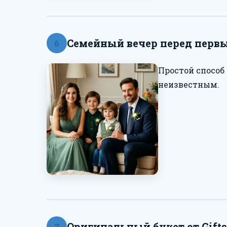
Семейный вечер перед перв
6
Простой способ
неизвестным.
Оригинальный букет от Gift
7