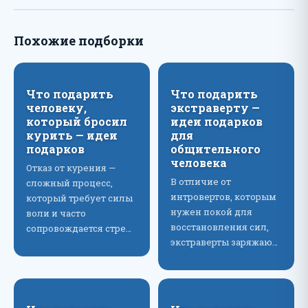
Похожие подборки
Что подарить
Что подарить
человеку,
экстраверту —
который бросил
идеи подарков
курить — идеи
для
подарков
общительного
человека
Отказ от курения —
В отличие от
сложный процесс,
интровертов, которым
который требует силы
нужен покой для
воли и часто
восстановления сил,
сопровождается стре…
экстраверты заряжаю…