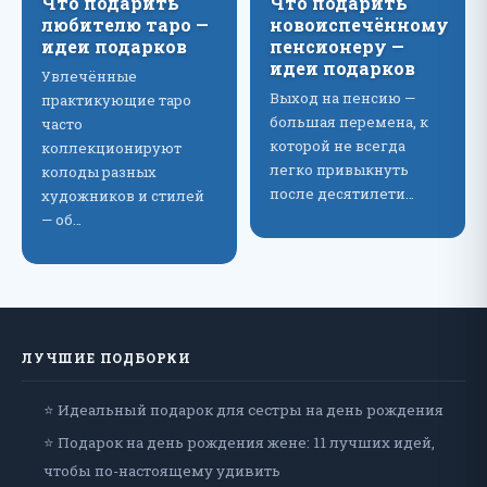
Что подарить
Что подарить
любителю таро —
новоиспечённому
идеи подарков
пенсионеру —
идеи подарков
Увлечённые
Выход на пенсию —
практикующие таро
большая перемена, к
часто
которой не всегда
коллекционируют
легко привыкнуть
колоды разных
после десятилети…
художников и стилей
— об…
ЛУЧШИЕ ПОДБОРКИ
⭐ Идеальный подарок для сестры на день рождения
⭐ Подарок на день рождения жене: 11 лучших идей,
чтобы по-настоящему удивить