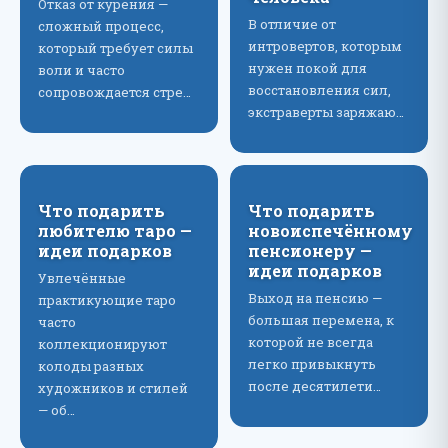
Отказ от курения —
В отличие от
сложный процесс,
интровертов, которым
который требует силы
нужен покой для
воли и часто
восстановления сил,
сопровождается стре…
экстраверты заряжаю…
Что подарить
Что подарить
любителю таро —
новоиспечённому
идеи подарков
пенсионеру —
идеи подарков
Увлечённые
Выход на пенсию —
практикующие таро
большая перемена, к
часто
которой не всегда
коллекционируют
легко привыкнуть
колоды разных
после десятилети…
художников и стилей
— об…