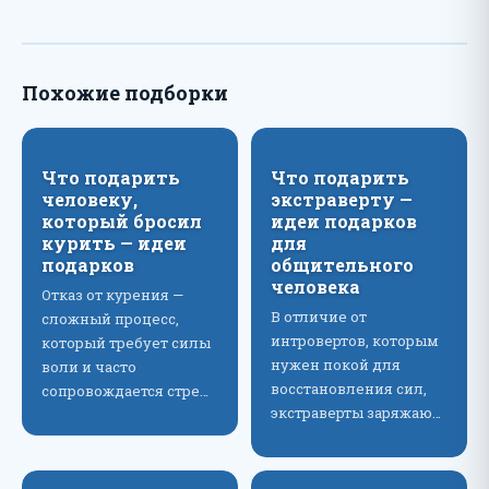
Похожие подборки
Что подарить
Что подарить
человеку,
экстраверту —
который бросил
идеи подарков
курить — идеи
для
подарков
общительного
человека
Отказ от курения —
В отличие от
сложный процесс,
интровертов, которым
который требует силы
нужен покой для
воли и часто
восстановления сил,
сопровождается стре…
экстраверты заряжаю…