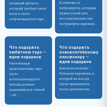
В отличие от
сложный процесс,
интровертов, которым
который требует силы
нужен покой для
воли и часто
восстановления сил,
сопровождается стре…
экстраверты заряжаю…
Что подарить
Что подарить
любителю таро —
новоиспечённому
идеи подарков
пенсионеру —
идеи подарков
Увлечённые
Выход на пенсию —
практикующие таро
большая перемена, к
часто
которой не всегда
коллекционируют
легко привыкнуть
колоды разных
после десятилети…
художников и стилей
— об…