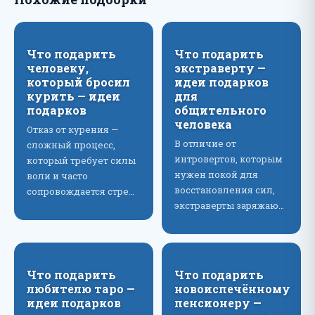
Что подарить
Что подарить
человеку,
экстраверту —
который бросил
идеи подарков
курить — идеи
для
подарков
общительного
человека
Отказ от курения —
В отличие от
сложный процесс,
интровертов, которым
который требует силы
нужен покой для
воли и часто
восстановления сил,
сопровождается стре…
экстраверты заряжаю…
Что подарить
Что подарить
любителю таро —
новоиспечённому
идеи подарков
пенсионеру —