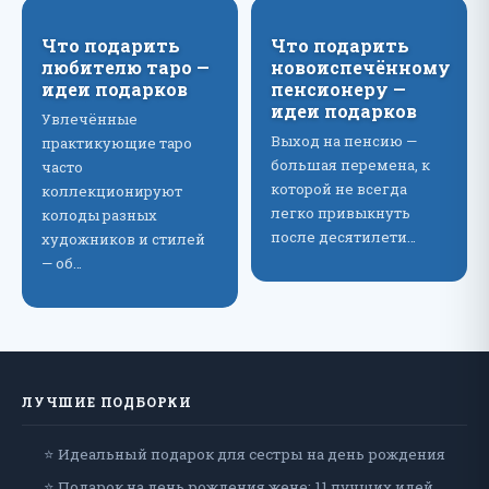
Что подарить
Что подарить
любителю таро —
новоиспечённому
идеи подарков
пенсионеру —
идеи подарков
Увлечённые
Выход на пенсию —
практикующие таро
большая перемена, к
часто
которой не всегда
коллекционируют
легко привыкнуть
колоды разных
после десятилети…
художников и стилей
— об…
ЛУЧШИЕ ПОДБОРКИ
⭐ Идеальный подарок для сестры на день рождения
⭐ Подарок на день рождения жене: 11 лучших идей,