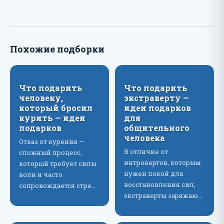
Похожие подборки
Что подарить
Что подарить
человеку,
экстраверту —
который бросил
идеи подарков
курить — идеи
для
подарков
общительного
человека
Отказ от курения —
В отличие от
сложный процесс,
интровертов, которым
который требует силы
нужен покой для
воли и часто
восстановления сил,
сопровождается стре…
экстраверты заряжаю…