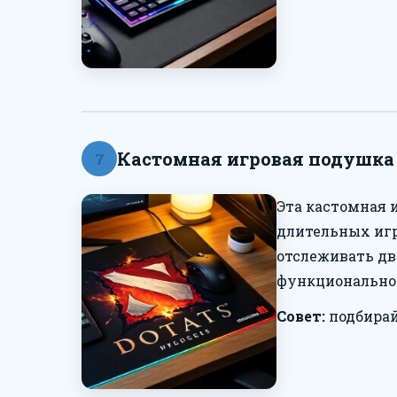
Кастомная игровая подушка 
7
Эта кастомная 
длительных игр
отслеживать дв
функциональнос
Совет:
подбирай