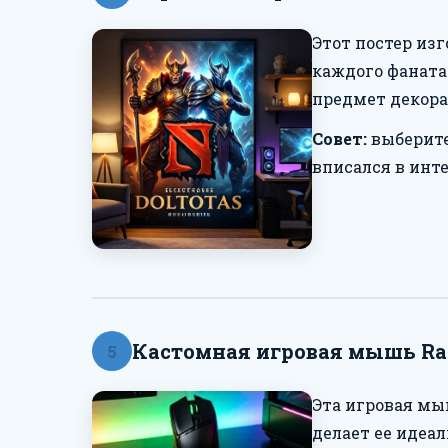
Этот постер из
каждого фаната
предмет декора,
Совет:
выберите
вписался в инте
Кастомная игровая мышь Raze
5
Эта игровая мы
делает ее идеа