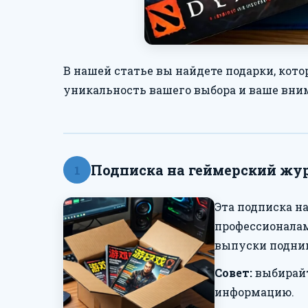
В нашей статье вы найдете подарки, кот
уникальность вашего выбора и ваше вним
Подписка на геймерский жу
1
Эта подписка н
профессионалами
выпуски подним
Совет:
выбирайт
информацию.