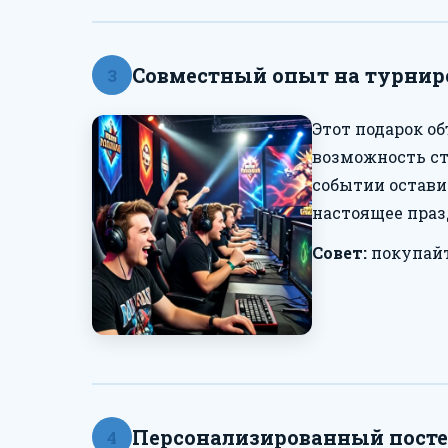
Совместный опыт на турнире
3
Этот подарок об
возможность ст
событии остави
настоящее праз
Совет:
покупайт
Персонализированный постер
4