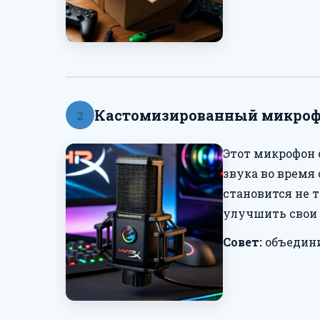
Кастомизированный микрофо
2
Этот микрофон о
звука во время
становится не 
улучшить свои 
Совет:
объедини