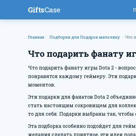
Gifts
Case
Г
Главная
Подборки для Подарок мальчику
Что 
Что подарить фанату иг
Что подарить фанату игры Dota 2 - вопро
понравятся каждому геймеру. Эти подарк
моментов.
Эти подарки для фанатов Dota 2 объедин
стать настоящим сокровищем для коллек
то для себя. Подарки выбраны так, чтобы
Эта подборка особенно подойдет для гейм
желания сделать приятное, эти идеи под