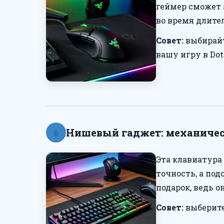
геймер сможет 
во время длите
Совет:
выбирайт
вашу игру в Dota
Нишевый гаджет: механическ
6
Эта клавиатура
точность, а под
подарок, ведь 
Совет:
выберите