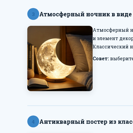
Атмосферный ночник в виде
3
Атмосферный но
и элемент деко
Классический н
Совет:
выберите
Антикварный постер из кла
4