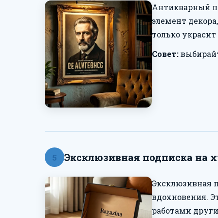
Антикварный по
элемент декора,
только украсит 
Совет:
выбирайт
Эксклюзивная подписка на 
5
Эксклюзивная 
вдохновения. Э
работами други