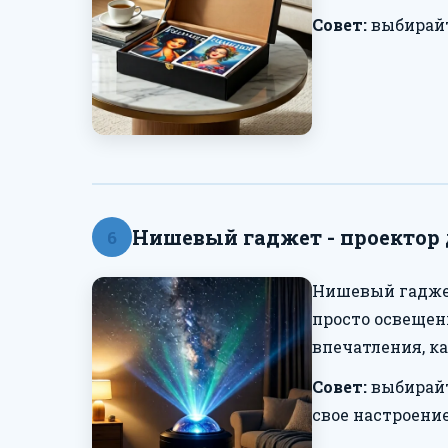
Совет:
выбирайт
Нишевый гаджет - проектор 
6
Нишевый гаджет
просто освещен
впечатления, ка
Совет:
выбирайт
свое настроение