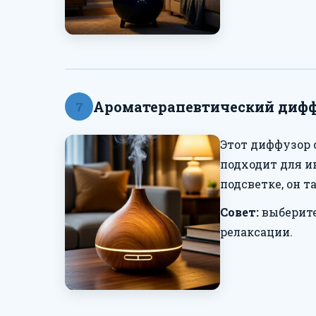
Ароматерапевтический дифф
7
Этот диффузор
подходит для и
подсветке, он 
Совет:
выберите
релаксации.