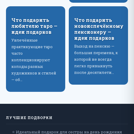
Что подарить
Что подарить
любителю таро —
новоиспечённому
идеи подарков
пенсионеру —
идеи подарков
Увлечённые
Выход на пенсию —
практикующие таро
большая перемена, к
часто
которой не всегда
коллекционируют
легко привыкнуть
колоды разных
после десятилети…
художников и стилей
— об…
ЛУЧШИЕ ПОДБОРКИ
⭐ Идеальный подарок для сестры на день рождения