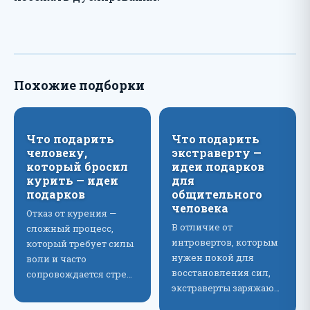
Похожие подборки
Что подарить
Что подарить
человеку,
экстраверту —
который бросил
идеи подарков
курить — идеи
для
подарков
общительного
человека
Отказ от курения —
В отличие от
сложный процесс,
интровертов, которым
который требует силы
нужен покой для
воли и часто
восстановления сил,
сопровождается стре…
экстраверты заряжаю…