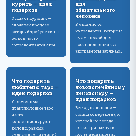
курить — идеи
для
подарков
общительного
человека
Отказ от курения —
В отличие от
сложный процесс,
интровертов, которым
который требует силы
нужен покой для
воли и часто
восстановления сил,
сопровождается стре…
экстраверты заряжаю…
Что подарить
Что подарить
любителю таро —
новоиспечённому
идеи подарков
пенсионеру —
идеи подарков
Увлечённые
Выход на пенсию —
практикующие таро
большая перемена, к
часто
которой не всегда
коллекционируют
легко привыкнуть
колоды разных
после десятилети…
художников и стилей