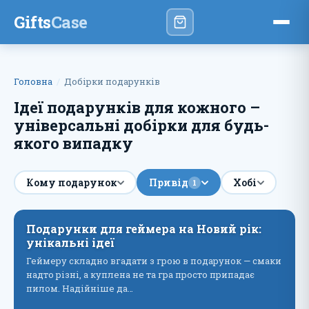
Gifts
Case
Головна
Добірки подарунків
Ідеї ​​подарунків для кожного –
універсальні добірки для будь-
якого випадку
Кому подарунок
Привід
Хобі
1
Подарунки для геймера на Новий рік:
унікальні ідеї
Геймеру складно вгадати з грою в подарунок — смаки
надто різні, а куплена не та гра просто припадає
пилом. Надійніше да…