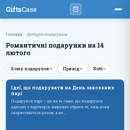
Gifts
Case
Головна
Добірки подарунків
Романтичні подарунки на 14
лютого
Кому подарунок
Привід
Хобі
Ідеї, що подарувати на День закоханих
парі
Подарунок парі — це не те саме, що подарунок
одному з партнерів: важливо обрати те, чим вони
скористаються разом, а не …