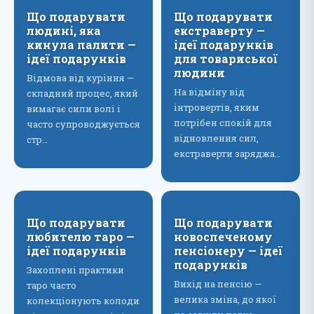
Що подарувати
Що подарувати
людині, яка
екстраверту —
кинула палити —
ідеї подарунків
ідеї подарунків
для товариської
людини
Відмова від куріння —
На відміну від
складний процес, який
інтровертів, яким
вимагає сили волі і
потрібен спокій для
часто супроводжується
відновлення сил,
стр…
екстраверти заряджа…
Що подарувати
Що подарувати
любителю таро —
новоспеченому
ідеї подарунків
пенсіонеру — ідеї
подарунків
Захоплені практики
Вихід на пенсію —
таро часто
велика зміна, до якої
колекціонують колоди