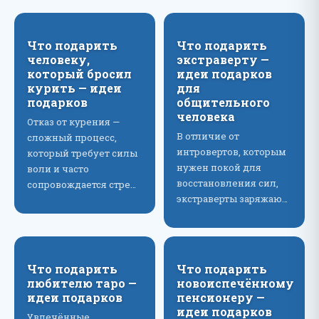
Что подарить
Что подарить
человеку,
экстраверту —
который бросил
идеи подарков
курить — идеи
для
подарков
общительного
человека
Отказ от курения —
В отличие от
сложный процесс,
интровертов, которым
который требует силы
нужен покой для
воли и часто
восстановления сил,
сопровождается стре…
экстраверты заряжаю…
Что подарить
Что подарить
любителю таро —
новоиспечённому
идеи подарков
пенсионеру —
идеи подарков
Увлечённые