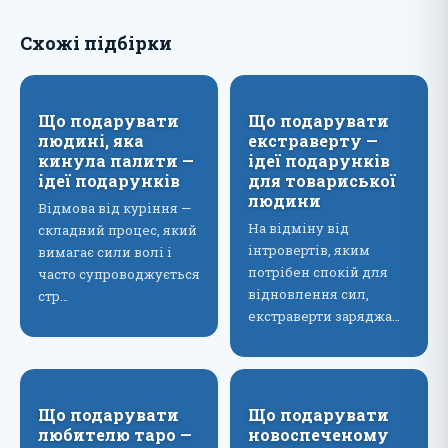
Схожі підбірки
Що подарувати
Що подарувати
людині, яка
екстраверту —
кинула палити —
ідеї подарунків
ідеї подарунків
для товариської
людини
Відмова від куріння —
На відміну від
складний процес, який
інтровертів, яким
вимагає сили волі і
потрібен спокій для
часто супроводжується
відновлення сил,
стр…
екстраверти заряджа…
Що подарувати
Що подарувати
любителю таро —
новоспеченому