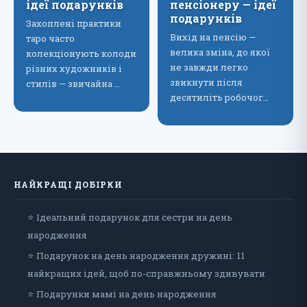
ідеї подарунків
пенсіонеру — ідеї
подарунків
Захоплені практики
Вихід на пенсію —
таро часто
велика зміна, до якої
колекціонують колоди
не завжди легко
різних художників і
звикнути після
стилів — звичайна …
десятиліть робочог…
НАЙКРАЩІ ДОБІРКИ
⭐ Ідеальний подарунок для сестри на день
народження
⭐ Подарунок на день народження дружині: 11
найкращих ідей, щоб по-справжньому здивувати
⭐ Подарунки мамі на день народження