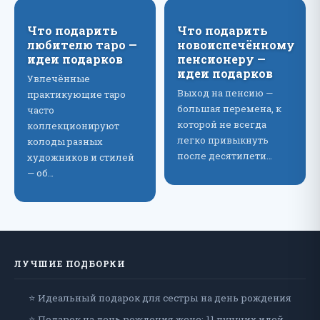
Что подарить
Что подарить
любителю таро —
новоиспечённому
идеи подарков
пенсионеру —
идеи подарков
Увлечённые
Выход на пенсию —
практикующие таро
большая перемена, к
часто
которой не всегда
коллекционируют
легко привыкнуть
колоды разных
после десятилети…
художников и стилей
— об…
ЛУЧШИЕ ПОДБОРКИ
⭐ Идеальный подарок для сестры на день рождения
⭐ Подарок на день рождения жене: 11 лучших идей,