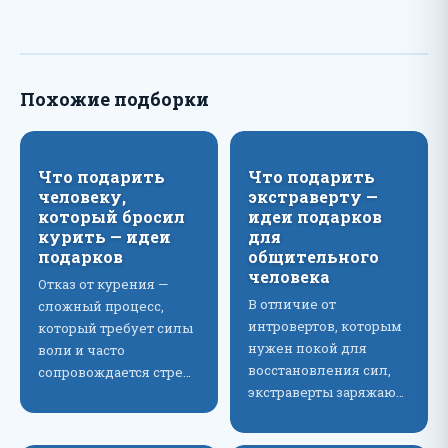
Похожие подборки
Что подарить
Что подарить
человеку,
экстраверту —
который бросил
идеи подарков
курить — идеи
для
подарков
общительного
человека
Отказ от курения —
В отличие от
сложный процесс,
интровертов, которым
который требует силы
нужен покой для
воли и часто
восстановления сил,
сопровождается стре…
экстраверты заряжаю…