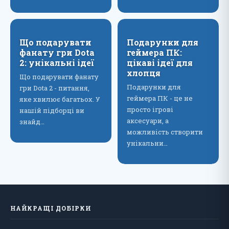
Що подарувати
Подарунки для
фанату гри Dota
геймера ПК:
2: унікальні ідеї
цікаві ідеї для
хлопця
Що подарувати фанату
Подарунки для
гри Dota 2 - питання,
геймера ПК - це не
яке хвилює багатьох. У
просто ігрові
нашій підборці ви
аксесуари, а
знайд…
можливість створити
унікальни…
НАЙКРАЩІ ДОБІРКИ