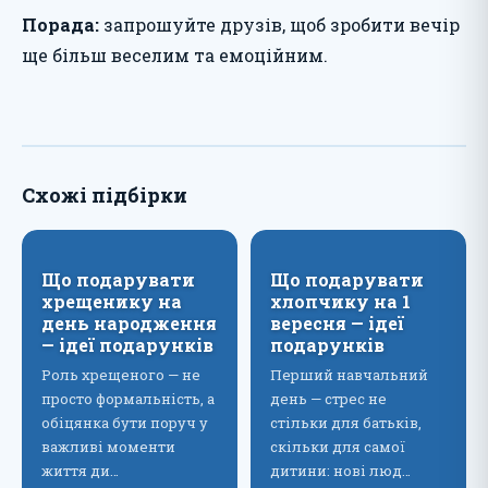
Порада:
запрошуйте друзів, щоб зробити вечір
ще більш веселим та емоційним.
Схожі підбірки
Що подарувати
Що подарувати
хрещенику на
хлопчику на 1
день народження
вересня — ідеї
— ідеї подарунків
подарунків
Роль хрещеного — не
Перший навчальний
просто формальність, а
день — стрес не
обіцянка бути поруч у
стільки для батьків,
важливі моменти
скільки для самої
життя ди…
дитини: нові люд…