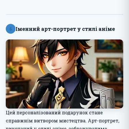
Іменний арт-портрет у стилі аніме
6
Цей персоналізований подарунок стане
справжнім витвором мистецтва. Арт-портрет,
виконаний у стилі аніме, зображуватиме