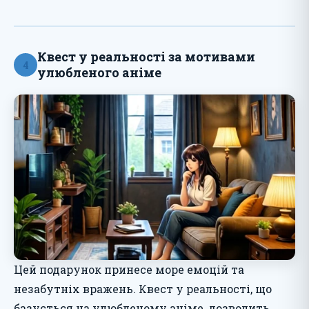
Квест у реальності за мотивами
4
улюбленого аніме
Цей подарунок принесе море емоцій та
незабутніх вражень. Квест у реальності, що
базується на улюбленому аніме, дозволить