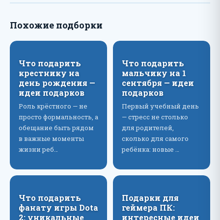
Похожие подборки
Что подарить
Что подарить
крестнику на
мальчику на 1
день рождения —
сентября — идеи
идеи подарков
подарков
Роль крёстного — не
Первый учебный день
просто формальность, а
— стресс не столько
обещание быть рядом
для родителей,
в важные моменты
сколько для самого
жизни реб…
ребёнка: новые …
Что подарить
Подарки для
фанату игры Dota
геймера ПК:
2: уникальные
интересные идеи