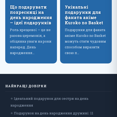
Що подарувати
Унікальні
похресниці на
подарунки для
день народження
фаната аніме
— ідеї подарунків
Kuroko no Basket
Роль хрещеної — це не
Подарунки для фаната
разова церемонія, а
аніме Kuroko no Basket
обіцянка уваги на роки
можуть стати чудовим
наперед. День
способом виразити
народження…
свою п…
НАЙКРАЩІ ДОБІРКИ
⭐ Ідеальний подарунок для сестри на день
народження
⭐ Подарунок на день народження дружині: 11