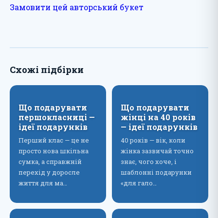
Замовити цей авторський букет
Схожі підбірки
Що подарувати
Що подарувати
першокласниці —
жінці на 40 років
ідеї подарунків
— ідеї подарунків
Перший клас — це не
40 років — вік, коли
просто нова шкільна
жінка зазвичай точно
сумка, а справжній
знає, чого хоче, і
перехід у доросле
шаблонні подарунки
життя для ма…
«для гало…