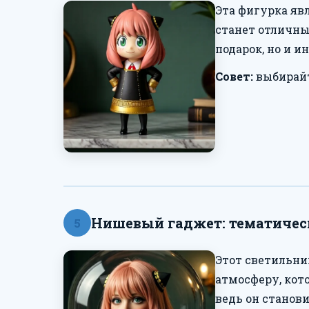
Эта фигурка яв
станет отличны
подарок, но и и
Совет:
выбирайт
Нишевый гаджет: тематическ
5
Этот светильни
атмосферу, кот
ведь он станови