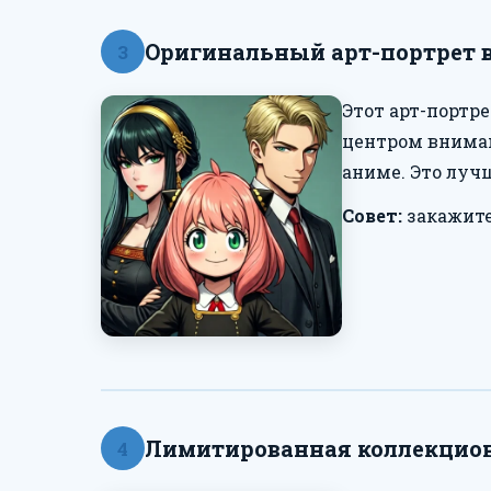
Оригинальный арт-портрет в
3
Этот арт-портр
центром вниман
аниме. Это лучш
Совет:
закажите 
Лимитированная коллекционн
4