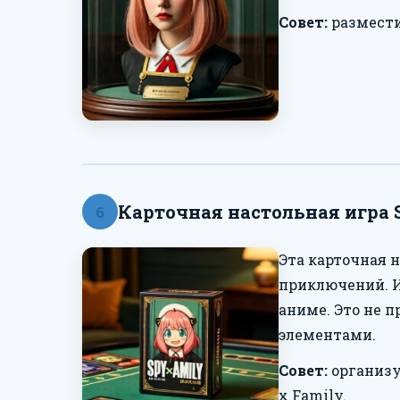
Совет:
размести
Карточная настольная игра 
6
Эта карточная 
приключений. И
аниме. Это не 
элементами.
Совет:
организу
x Family.