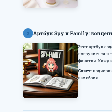
Артбук Spy x Family: концеп
2
Этот артбук со
погрузиться в 
фанатки. Кажда
Совет:
подчеркн
вас обоих.