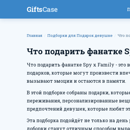
Gifts
Case
Г
Главная
Подборки для Подарок девушке
Что п
Что подарить фанатке S
Что подарить фанатке Spy x Family - эт
подарков, которые могут произвести впе
вызывают эмоции и остаются в памяти.
В этой подборке собраны подарки, котор
переживания, персонализированные вещи
предпочтений девушек, которые любят эт
Эта подборка подойдёт не только на день
доборки станут отличным способом выраз