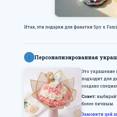
Итак, эти подарки для фанатки Spy x Fam
Персонализированная украше
1
Это украшение 
подходит для д
создано специал
Совет:
выбирайт
более личным.
Замовити цей а