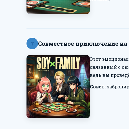
Совместное приключение на к
7
Этот эмоционал
связанный с сю
ведь вы провед
Совет:
забронир