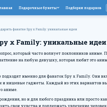
лавная
Подарочные букеты
Подборки подарков
одарить фанатке Spy x Family: уникальные идеи
py x Family: уникальные идеи
о вопрос, который часто волнует поклонников аниме.
чатление на любую девушку, которая любит это аним
ые подходят именно для фанаток Spy x Family. Они 
 и нишевые гаджеты. Каждый из этих вариантов вы
о аниме.
 рождения, но и для любого праздника или просто к
ить свои чувства и поддержать увлечение человек