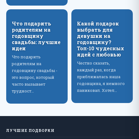
Что подарить
Какой подарок
родителям на
выбрать для
годовщину
девушки на
свадьбы: лучшие
годовщину?
идеи
Топ-10 чудесных
идей с любовью
Что подарить
Честно сказать,
родителям на
каждый раз, когда
годовщину свадьбы -
приближалась наша
это вопрос, который
годовщина, я немного
часто вызывает
паниковал. Хотел…
трудност…
ЛУЧШИЕ ПОДБОРКИ