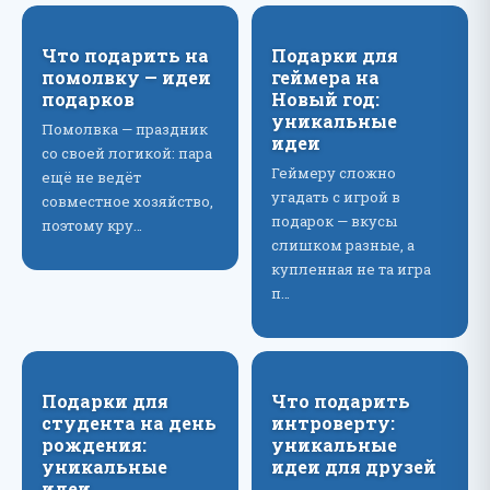
Что подарить на
Подарки для
помолвку — идеи
геймера на
подарков
Новый год:
уникальные
Помолвка — праздник
идеи
со своей логикой: пара
Геймеру сложно
ещё не ведёт
угадать с игрой в
совместное хозяйство,
подарок — вкусы
поэтому кру…
слишком разные, а
купленная не та игра
п…
Подарки для
Что подарить
студента на день
интроверту:
рождения:
уникальные
уникальные
идеи для друзей
идеи