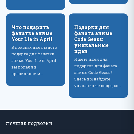
Что подарить
Подарки для
фанатке аниме
фаната аниме
Your Lie in April
Code Geass:
уникальные
В поисках идеального
идеи
подарка для фанатки
Ищете идеи для
аниме Your Lie in April
подарков для фаната
вы попали в
аниме Code Geass?
правильное м…
Здесь вы найдете
уникальные вещи, ко…
ЛУЧШИЕ ПОДБОРКИ