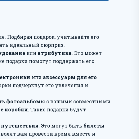
е. Подбирая подарок, учитывайте его
рать идеальный сюрприз.
удование
или
атрибутика
. Это может
кие подарки помогут поддержать его
лектроники
или
аксессуары для его
дарки подчеркнут его увлечения и
ыть
фотоальбомы
с вашими совместными
е коробки
. Такие подарки будут
и
путешествия
. Это могут быть
билеты
озволят вам провести время вместе и