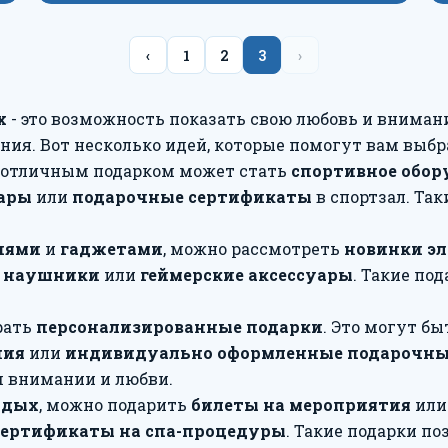
‹
1
2
3
›
х
- это возможность показать свою любовь и внимани
ния. Вот несколько идей, которые помогут вам выб
, отличным подарком может стать
спортивное обор
уары
или
подарочные сертификаты
в спортзал. Та
иями
и
гаджетами
, можно рассмотреть
новинки э
,
наушники
или
геймерские аксессуары
. Такие по
рать
персонализированные подарки
. Это могут б
ния
или
индивидуально оформленные подарочны
 внимании и любви.
тдых
, можно подарить
билеты на мероприятия
ил
сертификаты на спа-процедуры
. Такие подарки п