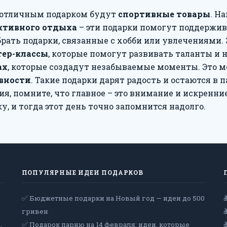
, отличным подарком будут
спортивные товары
. Н
ктивного отдыха
– эти подарки помогут поддержива
рать подарки, связанные с хобби или увлечениями.
тер-классы
, которые помогут развивать таланты и 
ах
, которые создадут незабываемые моменты. Это 
вности
. Такие подарки дарят радость и остаются в 
я, помните, что главное – это внимание и искренни
, и тогда этот день точно запомнится надолго.
ПОПУЛЯРНЫЕ ИДЕИ ПОДАРКОВ
✅ Бюджетные подарки на Новый год — идеи до 500
гривен
,
✅ Подарок парню на 14 февраля: идеи, которые