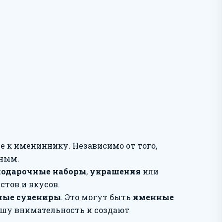
е к имениннику. Независимо от того,
нным.
подарочные наборы
,
украшения
или
стов и вкусов.
ные сувениры
. Это могут быть
именные
ашу внимательность и создают