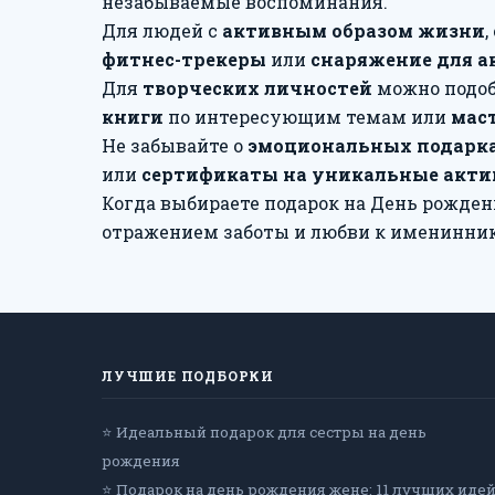
незабываемые воспоминания.
Для людей с
активным образом жизни
фитнес-трекеры
или
снаряжение для а
Для
творческих личностей
можно подоб
книги
по интересующим темам или
мас
Не забывайте о
эмоциональных подарк
или
сертификаты на уникальные акти
Когда выбираете подарок на День рождени
отражением заботы и любви к имениннику
ЛУЧШИЕ ПОДБОРКИ
⭐ Идеальный подарок для сестры на день
рождения
⭐ Подарок на день рождения жене: 11 лучших идей