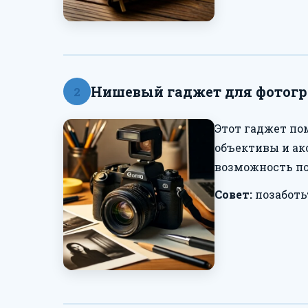
Нишевый гаджет для фотог
2
Этот гаджет по
объективы и ак
возможность по
Совет:
позаботь