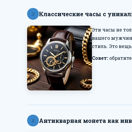
Классические часы с уника
3
Эти часы не то
вашего мужчины
стиль. Это вещь
Совет:
обратите
Антикварная монета как ин
4