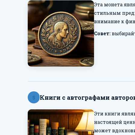
Эта монета явл
стильным предм
внимание к фи
Совет:
выбирайт
Книги с автографами авторо
5
Эти книги явля
настоящей ценн
может вдохнов