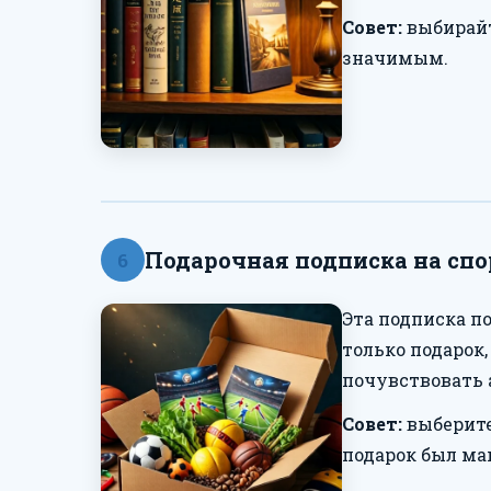
Совет:
выбирайт
значимым.
Подарочная подписка на сп
6
Эта подписка п
только подарок
почувствовать 
Совет:
выберите
подарок был м