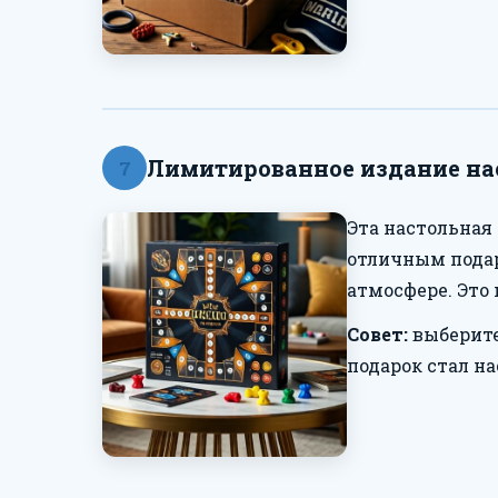
Лимитированное издание на
7
Эта настольная
отличным подар
атмосфере. Это 
Совет:
выберите
подарок стал н