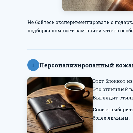
Не бойтесь экспериментировать с подар
подборка поможет вам найти что-то особ
Персонализированный кожа
1
Этот блокнот и
Это отличный в
Выглядит стиль
Совет:
выберите
более личным.