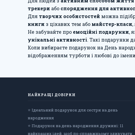
Для людей з
активним способом життя
трекери
або
спорядження для активно
Для
творчих особистостей
можна підібр
книги
з цікавих тем або
майстер-класи
Не забувайте про
емоційні подарунки
, 
унікальні активності
. Такі подарунки 
Коли вибираєте подарунок на День народж
відображенням турботи і любові до іменин
НАЙКРАЩІ ДОБІРКИ
⭐ Ідеальний подарунок для сестри на день
народження
⭐ Подарунок на день народження дружині: 11
найкращих ідей, щоб по-справжньому здивувати