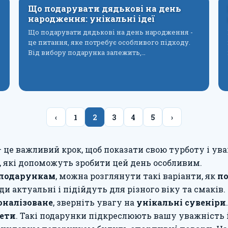
Що подарувати дядькові на день
народження: унікальні ідеї
Що подарувати дядькові на день народження -
це питання, яке потребує особливого підходу.
Від вибору подарунка залежить,…
‹
1
2
3
4
5
›
 це важливий крок, щоб показати свою турботу і ува
й, які допоможуть зробити цей день особливим.
подарункам
, можна розглянути такі варіанти, як
по
ди актуальні і підійдуть для різного віку та смаків.
оналізоване
, зверніть увагу на
унікальні сувеніри
жети
. Такі подарунки підкреслюють вашу уважність 