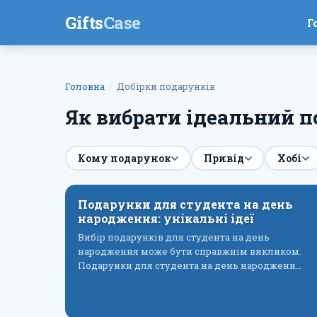
Gifts
Case
Г
Головна
Добірки подарунків
Як вибрати ідеальний п
Кому подарунок
Привід
Хобі
Подарунки для студента на день
народження: унікальні ідеї
Вибір подарунків для студента на день
народження може бути справжнім викликом.
Подарунки для студента на день народженн…