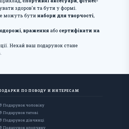
априклад,
спортивні аксесуари
,
фітнес-
ати здоров'я та бути у формі.
 Це можуть бути
набори для творчості
,
одорожі
,
враження
або
сертифікати на
оції. Нехай ваш подарунок стане
.
ПОДАРКИ ПО ПОВОДУ И ИНТЕРЕСАМ
🎁 Подарунок чоловiку
🎁 Подарунок татові
🎁 Подарунок дівчинці
🎁 Подарунок хлопчику