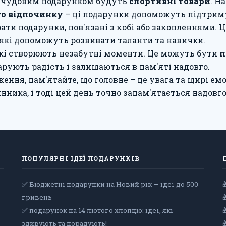
чудовим подарунком будуть
спортивні товари
. Н
го відпочинку
– ці подарунки допоможуть підтримув
ати подарунки, пов'язані з хобі або захопленнями.
, які допоможуть розвивати таланти та навички.
які створюють незабутні моменти. Це можуть бути
п
дарують радість і залишаються в пам'яті надовго.
ення, пам'ятайте, що головне – це увага та щирі ем
ника, і тоді цей день точно запам'ятається надовго
ПОПУЛЯРНІ ІДЕЇ ПОДАРУНКІВ
✅ Бюджетні подарунки на Новий рік — ідеї до 500
гривень
✅ подарунок на 14 лютого хлопцю: ідеї, які
здивують та порадують!